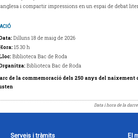
 anglesa i compartir impressions en un espai de debat lite
ACIÓ
Data:
Dilluns 18 de maig de 2026
Hora:
15.30 h
Lloc:
Biblioteca Bac de Roda
Organitza:
Biblioteca Bac de Roda
marc de la commemoració dels 250 anys del naixement 
usten
Data i hora de la darr
Serveis i tràmits
El 