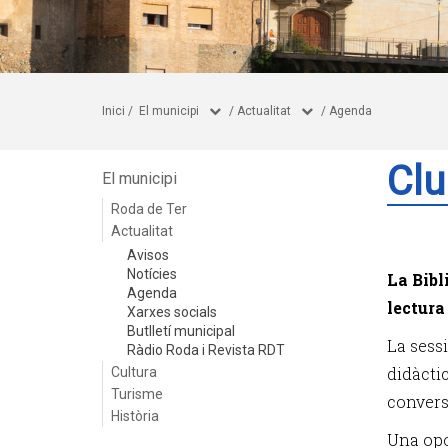
Inici
/
El municipi
/
Actualitat
/
Agenda
Clu
El municipi
Roda de Ter
Actualitat
Avisos
Notícies
La Bibl
Agenda
lectura
Xarxes socials
Butlletí municipal
La sess
Ràdio Roda i Revista RDT
didàctic
Cultura
Turisme
conversa
Història
Una opo