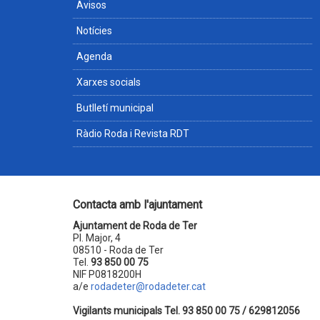
Avisos
Notícies
Agenda
Xarxes socials
Butlletí municipal
Ràdio Roda i Revista RDT
Contacta amb l'ajuntament
Ajuntament de Roda de Ter
Pl. Major, 4
08510 - Roda de Ter
Tel.
93 850 00 75
NIF P0818200H
a/e
rodadeter@rodadeter.cat
Vigilants municipals Tel. 93 850 00 75 / 629812056