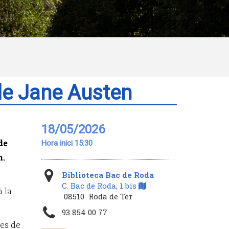
 de Jane Austen
18/05/2026
de
Hora inici 15:30
n.
Biblioteca Bac de Roda
C. Bac de Roda, 1 bis
à la
08510 Roda de Ter
93 854 00 77
res de