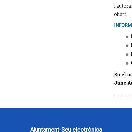
l’autora
obert.
INFORM
En el 
Jane A
Ajuntament-Seu electrònica