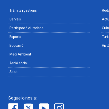
Tràmits i gestions
Roda
Serveis
Actu
Participació ciutadana
Cult
Esports
Tur
Educació
Hist
Medi Ambient
Acció social
Salut
Segueix-nos a: