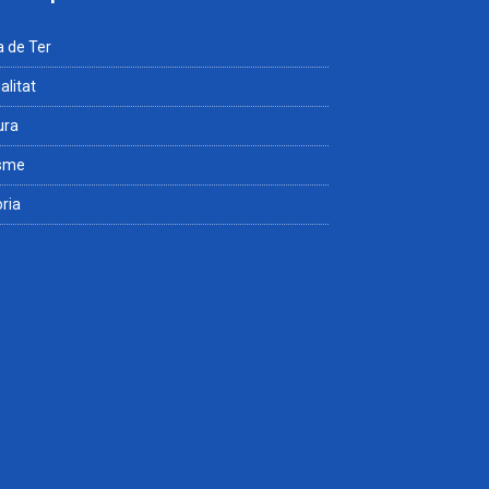
 de Ter
alitat
ura
isme
òria