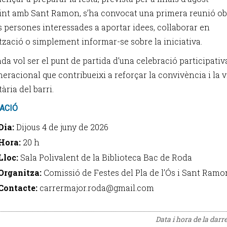
int amb Sant Ramon, s’ha convocat una primera reunió ob
s persones interessades a aportar idees, col·laborar en
ització o simplement informar-se sobre la iniciativa.
da vol ser el punt de partida d’una celebració participativa
eracional que contribueixi a reforçar la convivència i la 
ria del barri.
ACIÓ
Dia:
Dijous 4 de juny de 2026
Hora:
20 h
Lloc:
Sala Polivalent de la Biblioteca Bac de Roda
Organitza:
Comissió de Festes del Pla de l’Ós i Sant Ramo
Contacte:
carrermajor.roda@gmail.com
Data i hora de la darr