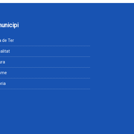
municipi
 de Ter
alitat
ura
isme
òria