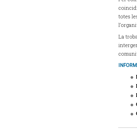
coincid
totes le
l’organ
La troba
intergen
comunità
INFORM