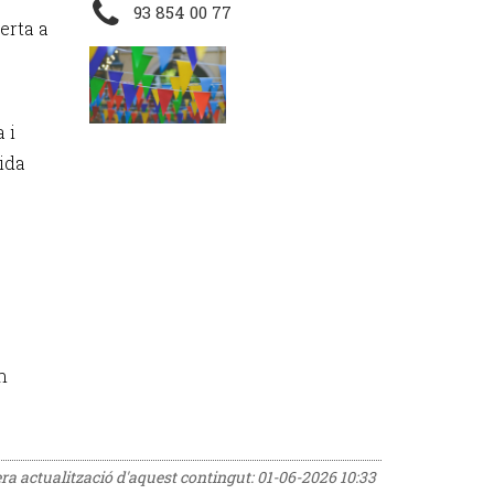
93 854 00 77
erta a
 i
vida
n
era actualització d'aquest contingut:
01-06-2026 10:33