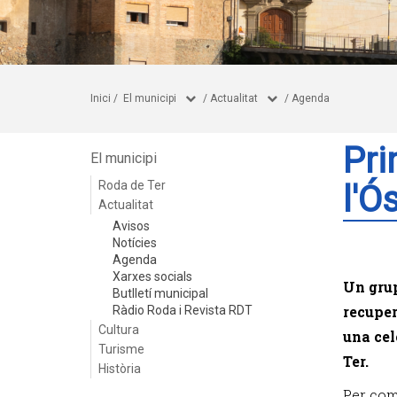
Inici
/
El municipi
/
Actualitat
/
Agenda
Pri
El municipi
Roda de Ter
l'Ó
Actualitat
Avisos
Notícies
Agenda
Xarxes socials
Un grup
Butlletí municipal
recuper
Ràdio Roda i Revista RDT
Cultura
una cel
Turisme
Ter.
Història
Per come