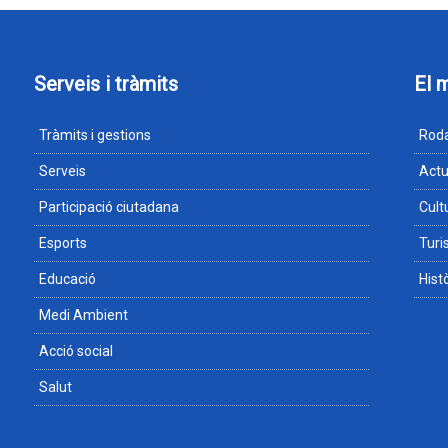
Serveis i tràmits
El 
Tràmits i gestions
Roda
Serveis
Actu
Participació ciutadana
Cult
Esports
Tur
Educació
Hist
Medi Ambient
Acció social
Salut