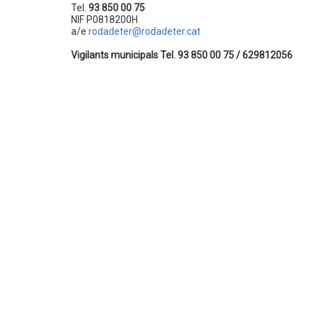
Tel.
93 850 00 75
NIF P0818200H
a/e
rodadeter@rodadeter.cat
Vigilants municipals Tel. 93 850 00 75 / 629812056