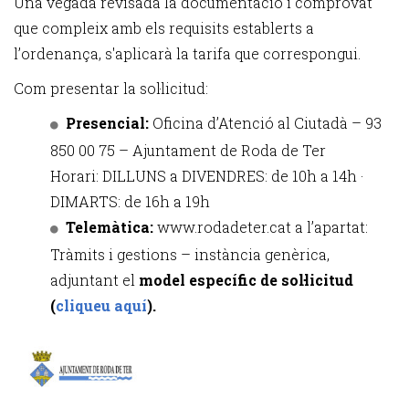
Una vegada revisada la documentació i comprovat
que compleix amb els requisits establerts a
l’ordenança, s'aplicarà la tarifa que correspongui.
Com presentar la sol·licitud:
Presencial:
Oficina d’Atenció al Ciutadà – 93
850 00 75 – Ajuntament de Roda de Ter
Horari: DILLUNS a DIVENDRES: de 10h a 14h ·
DIMARTS: de 16h a 19h
Telemàtica:
www.rodadeter.cat a l’apartat:
Tràmits i gestions – instància genèrica,
adjuntant el
model específic de sol·licitud
(
cliqueu aquí
).