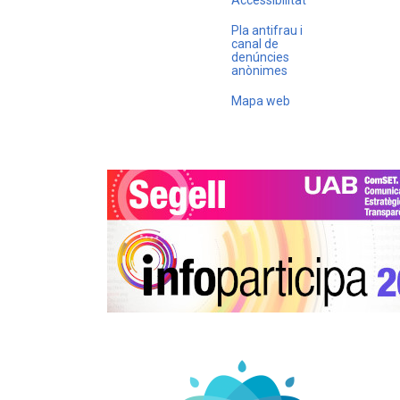
Pla antifrau i
canal de
denúncies
anònimes
Mapa web