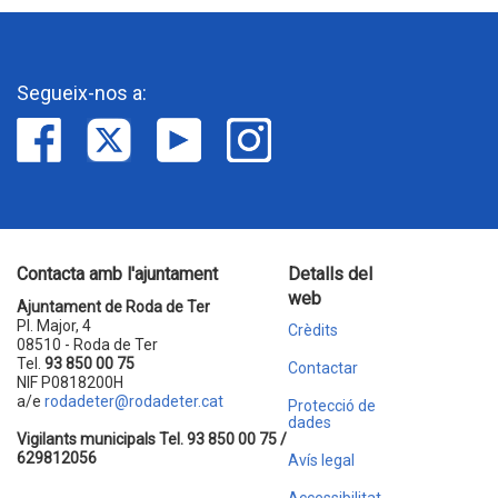
Segueix-nos a:
Contacta amb l'ajuntament
Detalls del
web
Ajuntament de Roda de Ter
Pl. Major, 4
Crèdits
08510 - Roda de Ter
Tel.
93 850 00 75
Contactar
NIF P0818200H
a/e
rodadeter@rodadeter.cat
Protecció de
dades
Vigilants municipals Tel. 93 850 00 75 /
629812056
Avís legal
Accessibilitat