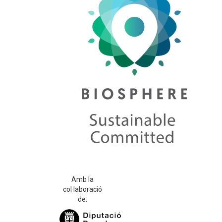
Amb la
col·laboració
de: