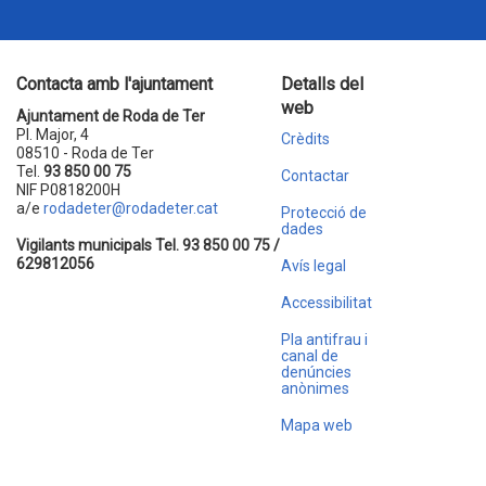
Contacta amb l'ajuntament
Detalls del
web
Ajuntament de Roda de Ter
Pl. Major, 4
Crèdits
08510 - Roda de Ter
Tel.
93 850 00 75
Contactar
NIF P0818200H
a/e
rodadeter@rodadeter.cat
Protecció de
dades
Vigilants municipals Tel. 93 850 00 75 /
629812056
Avís legal
Accessibilitat
Pla antifrau i
canal de
denúncies
anònimes
Mapa web