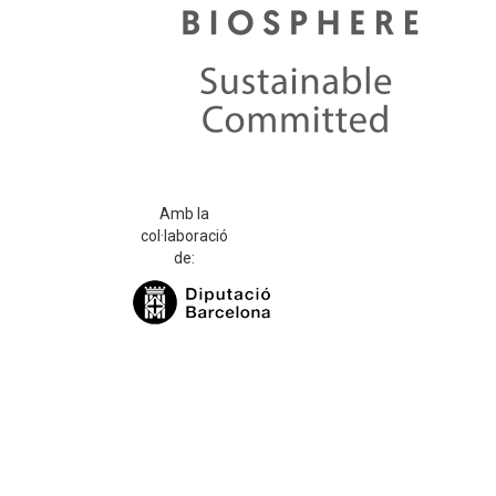
Amb la
col·laboració
de: