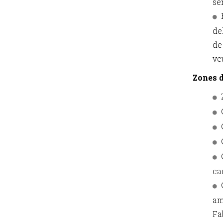
se
de
de
ve
Zones 
car
am
Fa