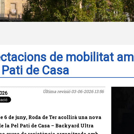
ctacions de mobilitat am
 Pati de Casa
Última revisió
03-06-2026 13:56
026
e 6 de juny, Roda de Ter acollirà una nova
de la Pel Pati de Casa – Backyard Ultra
una cursa de resistència organitzada amb