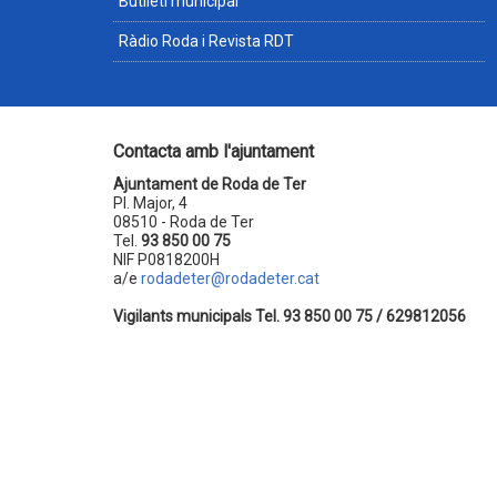
Butlletí municipal
Ràdio Roda i Revista RDT
Contacta amb l'ajuntament
Ajuntament de Roda de Ter
Pl. Major, 4
08510 - Roda de Ter
Tel.
93 850 00 75
NIF P0818200H
a/e
rodadeter@rodadeter.cat
Vigilants municipals Tel. 93 850 00 75 / 629812056