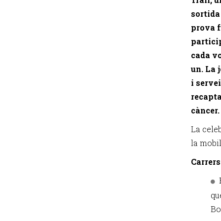
sortida
prova f
partici
cada vo
un. La 
i servei
recapta
càncer.
La cele
la mobil
Carrers
qu
Bo