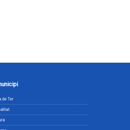
municipi
 de Ter
alitat
ura