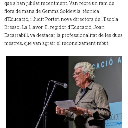
que s'han jubilat recentment. Van rebre un ram de
flors de mans de Gemma Soldevila, tècnica
d'Educació, i Judit Portet, nova directora de l'Escola
Bressol La Llavor. El regidor d'Educació, Joan
Escarrabill, va destacar la professionalitat de les dues
mestres, que van agrair el reconeixament rebut.