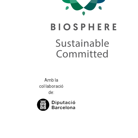
Amb la
col·laboració
de: