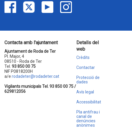
Contacta amb l'ajuntament
Detalls del
web
Ajuntament de Roda de Ter
Pl. Major, 4
Crèdits
08510 - Roda de Ter
Tel.
93 850 00 75
Contactar
NIF P0818200H
a/e
rodadeter@rodadeter.cat
Protecció de
dades
Vigilants municipals Tel. 93 850 00 75 /
629812056
Avís legal
Accessibilitat
Pla antifrau i
canal de
denúncies
anònimes