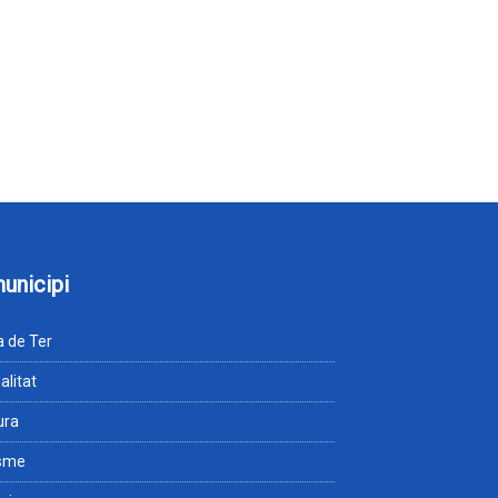
municipi
 de Ter
alitat
ura
isme