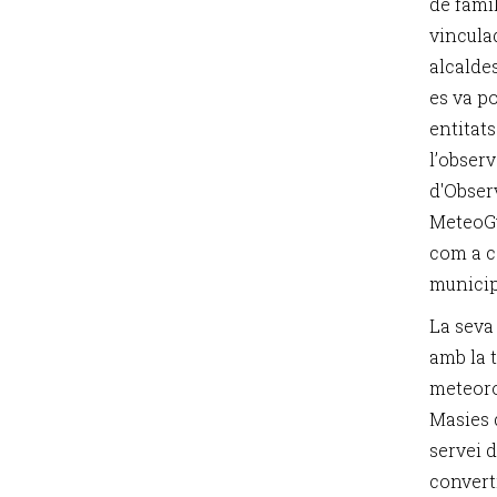
de fami
vincula
alcalde
es va p
entitats
l’observ
d'Obser
MeteoGui
com a c
municip
La seva
amb la 
meteoro
Masies 
servei 
converti