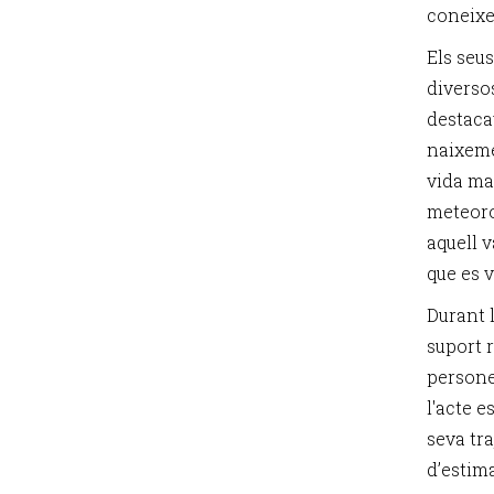
coneixe
Els seus
diverso
destaca
naixeme
vida ma
meteoro
aquell v
que es v
Durant 
suport r
persone
l'acte 
seva tr
d’estima