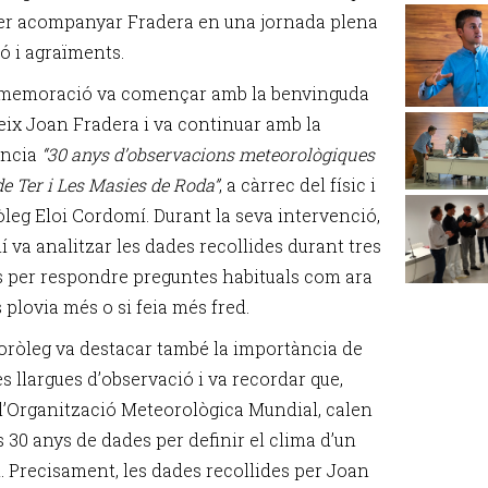
er acompanyar Fradera en una jornada plena
ó i agraïments.
memoració va començar amb la benvinguda
eix Joan Fradera i va continuar amb la
ència
“30 anys d’observacions meteorològiques
e Ter i Les Masies de Roda”
, a càrrec del físic i
leg Eloi Cordomí. Durant la seva intervenció,
 va analitzar les dades recollides durant tres
 per respondre preguntes habituals com ara
 plovia més o si feia més fred.
oròleg va destacar també la importància de
es llargues d’observació i va recordar que,
l’Organització Meteorològica Mundial, calen
 30 anys de dades per definir el clima d’un
i. Precisament, les dades recollides per Joan