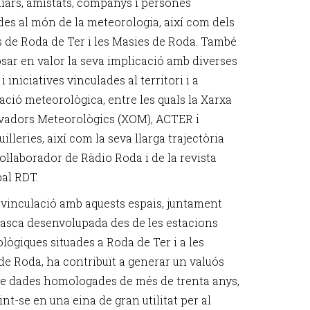
liars, amistats, companys i persones
des al món de la meteorologia, així com dels
s de Roda de Ter i les Masies de Roda. També
osar en valor la seva implicació amb diverses
 i iniciatives vinculades al territori i a
ació meteorològica, entre les quals la Xarxa
vadors Meteorològics (XOM), ACTER i
lleries, així com la seva llarga trajectòria
ol·laborador de Ràdio Roda i de la revista
al RDT.
 vinculació amb aquests espais, juntament
tasca desenvolupada des de les estacions
lògiques situades a Roda de Ter i a les
de Roda, ha contribuït a generar un valuós
de dades homologades de més de trenta anys,
nt-se en una eina de gran utilitat per al