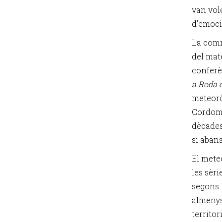
van vol
d’emoci
La com
del mat
confer
a Roda d
meteorò
Cordomí
dècades
si abans
El mete
les sèri
segons 
almenys
territor