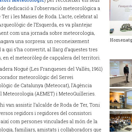
 de dedicació a l’observació meteorològica a
Ter i les Masies de Roda. L’acte, celebrat al
rqueològic de l’Esquerda, es va plantejar
ment com una jornada sobre meteorologia,
Homenatge 
agava una sorpresa: un reconeixement
 a qui s’ha convertit, al llarg d’aquestes tres
 en el meteoròleg de capçalera del territori.
adera Nogué (Les Franqueses del Vallès, 1961)
laborador meteorològic del Servei
lògic de Catalunya (Meteocat), l'Agència
el Meteorologia (AEMET) i MeteoGuilleries.
 hi van assistir l’alcalde de Roda de Ter, Toni
ersos regidors i regidores del consistori
 així com persones vinculades al món de la
ogia, familiars, amistats i col·laboradors que