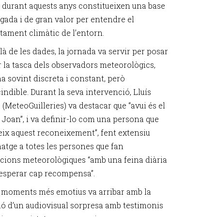
 durant aquests anys constitueixen una base
ada i de gran valor per entendre el
ament climàtic de l’entorn.
à de les dades, la jornada va servir per posar
r la tasca dels observadors meteorològics,
a sovint discreta i constant, però
ndible. Durant la seva intervenció, Lluís
(MeteoGuilleries) va destacar que “avui és el
n Joan”, i va definir-lo com una persona que
eix aquest reconeixement”, fent extensiu
atge a totes les persones que fan
cions meteorològiques “amb una feina diària
 esperar cap recompensa”.
 moments més emotius va arribar amb la
ió d’un audiovisual sorpresa amb testimonis