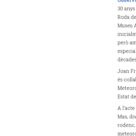
30 anys
Roda de 
Museu A
inicial
però am
especial
dècades,
Joan Fr
és col·
Meteoro
Estat d
A l’acte
Mas, div
rodenc,
meteorol