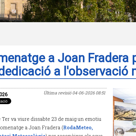
enatge a Joan Fradera p
dedicació a l'observació
Última revisió
04-06-2026 08:51
026
 Ter va viure dissabte 23 de maig un emotiu
homenatge a Joan Fradera (
RodaMeteo,
atori Meteorològic
) per reconèixer els seus