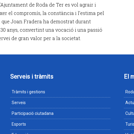
l’Ajuntament de Roda de Ter es vol agrair i
xer el compromís, la constància i l’estima pel
ri que Joan Fradera ha demostrat durant
 30 anys, convertint una vocació i una passió
rvei de gran valor per a la societat.
Serveis i tràmits
El 
Tràmits i gestions
Roda
Serveis
Actu
Participació ciutadana
Cult
Esports
Tur