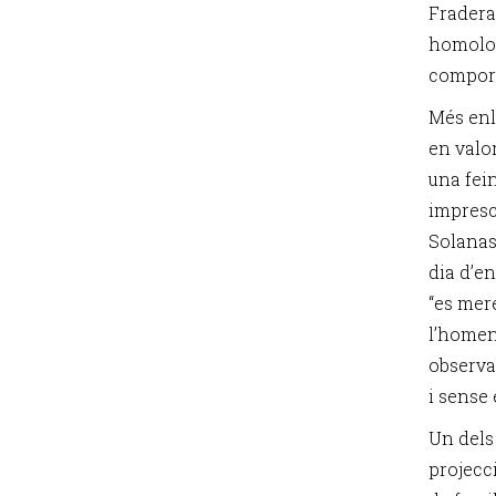
Fradera
homolog
comport
Més enll
en valo
una fein
impresci
Solanas 
dia d’e
“es mer
l’homen
observa
i sense
Un dels
projecc