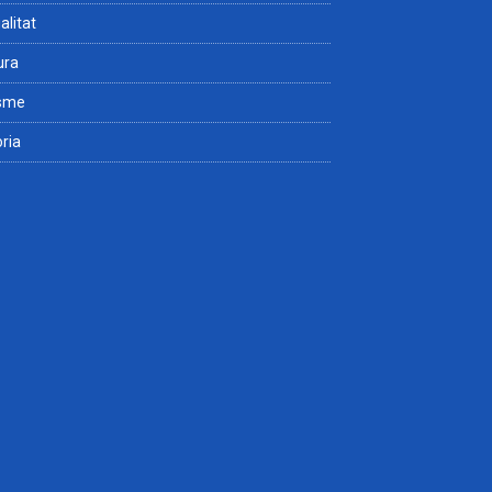
alitat
ura
isme
òria