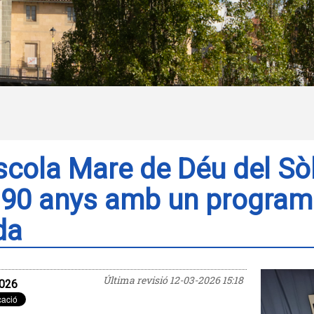
scola Mare de Déu del Sòl
 90 anys amb un program
da
Última revisió
12-03-2026 15:18
026