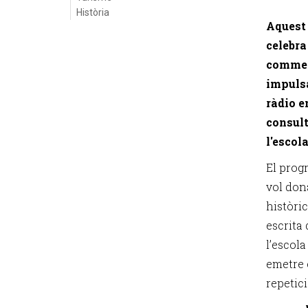
Història
Aquest 
celebra
commem
impulsa
ràdio e
consult
l'escol
El progr
vol don
històric
escrita 
l’escola
emetre e
repetici