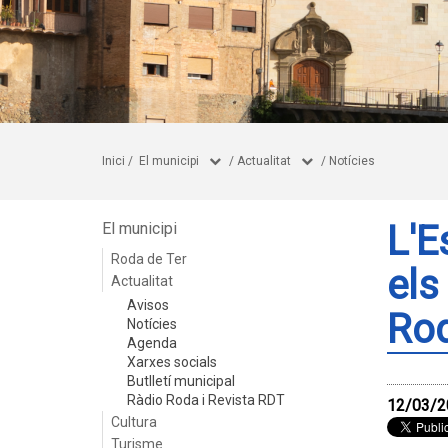
Inici
/
El municipi
/
Actualitat
/
Notícies
L'E
El municipi
Roda de Ter
els
Actualitat
Avisos
Ro
Notícies
Agenda
Xarxes socials
Butlletí municipal
Ràdio Roda i Revista RDT
12/03/2
Cultura
Turisme