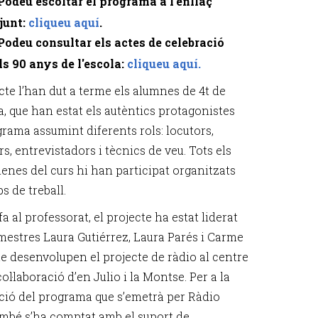
Podeu escoltar el programa a l'enllaç
junt:
cliqueu aquí
.
Podeu consultar els actes de celebració
ls 90 anys de l'escola:
cliqueu aquí.
cte l’han dut a terme els alumnes de 4t de
a, que han estat els autèntics protagonistes
grama assumint diferents rols: locutors,
s, entrevistadors i tècnics de veu. Tots els
nenes del curs hi han participat organitzats
s de treball.
fa al professorat, el projecte ha estat liderat
 mestres Laura Gutiérrez, Laura Parés i Carme
ue desenvolupen el projecte de ràdio al centre
ol·laboració d’en Julio i la Montse. Per a la
ació del programa que s’emetrà per Ràdio
mbé s’ha comptat amb el suport de