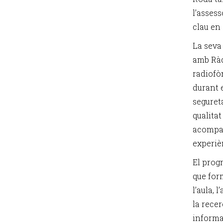
l’asses
clau en
La seva
amb Ràd
radiofò
durant 
seguret
qualitat
acompan
experiè
El prog
que form
l’aula, 
la recer
informa