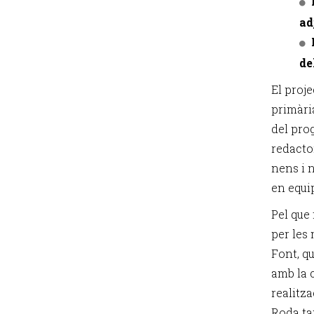
ad
de
El proje
primàri
del pro
redactor
nens i 
en equip
Pel que 
per les
Font, q
amb la c
realitz
Roda ta