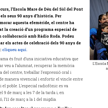
curs, l’Escola Mare de Déu del Sòl del Pont
 els seus 90 anys d’història. Per
orar aquesta efemèride, el centre ha
t la creació d’un programa especial de
n col·laboració amb Ràdio Roda. Podeu
ar els actes de celebració dels 90 anys de
a:
cliqueu aquí.
ama és fruit d’una iniciativa educativa que
L'Escola 
ar veu a l’alumnat, recuperar la memòria
a
a del centre, treballar l’expressió oral i
de manera vivencial i enfortir el vincle entre
 i el poble. L’especial radiofònic es va
l 9 de març a les 7 de la tarda i, en
ó, l’11 de març a la 1 del migdia.