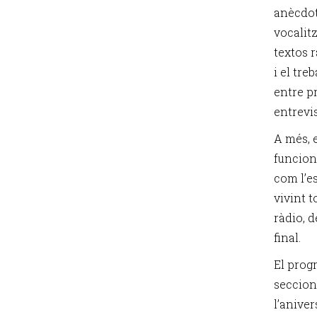
anècdot
vocalitz
textos r
i el tre
entre pr
entrevi
A més, 
funcion
com l’es
vivint 
ràdio, d
final.
El prog
seccion
l’aniver