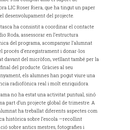
sora LIC Roser Riera, que ha tingut un paper
 el desenvolupament del projecte.
 tasca ha consistit a coordinar el contacte
io Roda, assessorar en l’estructura
nica del programa, acompanyar l’alumnat
el procés d’enregistrament i donar-los
at davant del micròfon, vetllant també per la
 final del producte. Gràcies al seu
yament, els alumnes han pogut viure una
ncia radiofònica real i molt enriquidora.
rama no ha estat una activitat puntual, sinó
a part d’un projecte global de trimestre. A
l’alumnat ha treballat diferents aspectes com
ca històrica sobre l’escola —recollint
ció sobre antics mestres, fotografies i