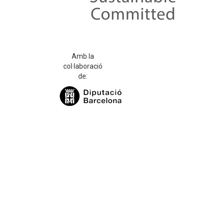
Amb la
col·laboració
de: