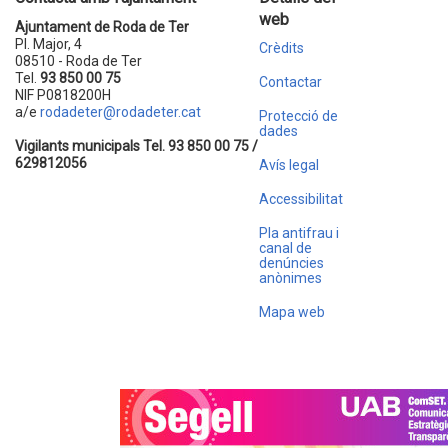
web
Ajuntament de Roda de Ter
Pl. Major, 4
Crèdits
08510 - Roda de Ter
Tel.
93 850 00 75
Contactar
NIF P0818200H
a/e
rodadeter@rodadeter.cat
Protecció de
dades
Vigilants municipals Tel. 93 850 00 75 /
629812056
Avís legal
Accessibilitat
Pla antifrau i
canal de
denúncies
anònimes
Mapa web