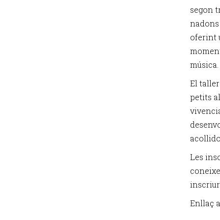
segon tr
nadons 
oferint
moments 
música.
El talle
petits 
vivencia
desenvo
acollido
Les insc
coneixes
inscriur
Enllaç a