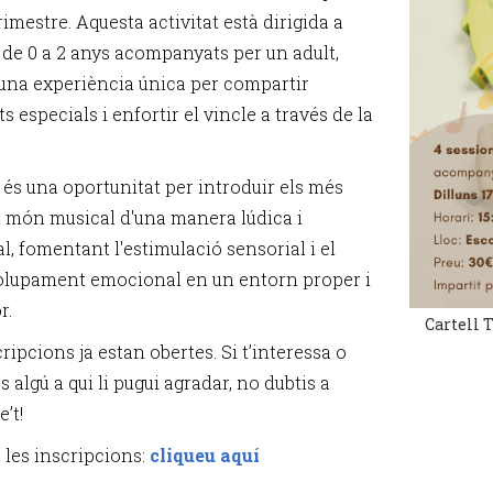
imestre. Aquesta activitat està dirigida a
de 0 a 2 anys acompanyats per un adult,
 una experiència única per compartir
especials i enfortir el vincle a través de la
r és una oportunitat per introduir els més
al món musical d'una manera lúdica i
l, fomentant l'estimulació sensorial i el
lupament emocional en un entorn proper i
r.
Cartell 
ripcions ja estan obertes. Si t’interessa o
 algú a qui li pugui agradar, no dubtis a
e’t!
 les inscripcions:
cliqueu aquí