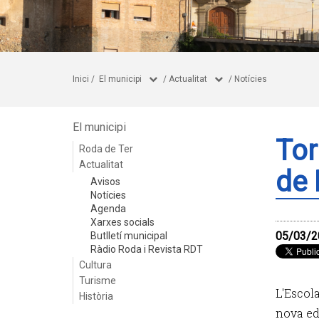
Inici
/
El municipi
/
Actualitat
/
Notícies
El municipi
Tor
Roda de Ter
Actualitat
de 
Avisos
Notícies
Agenda
Xarxes socials
05/03/2
Butlletí municipal
Ràdio Roda i Revista RDT
Cultura
Turisme
L'Escol
Història
nova ed