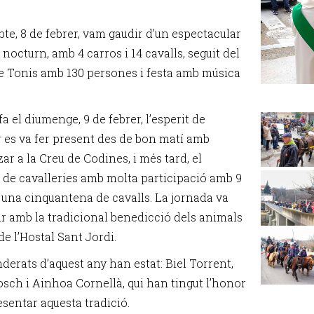
bte, 8 de febrer, vam gaudir d’un espectacular
nocturn, amb 4 carros i 14 cavalls, seguit del
e Tonis amb 130 persones i festa amb música
fa el diumenge, 9 de febrer, l’esperit de
r es va fer present des de bon matí amb
ar a la Creu de Codines, i més tard, el
 de cavalleries amb molta participació amb 9
i una cinquantena de cavalls. La jornada va
r amb la tradicional benedicció dels animals
e l’Hostal Sant Jordi.
derats d’aquest any han estat: Biel Torrent,
osch i Ainhoa Cornellà, qui han tingut l’honor
esentar aquesta tradició.