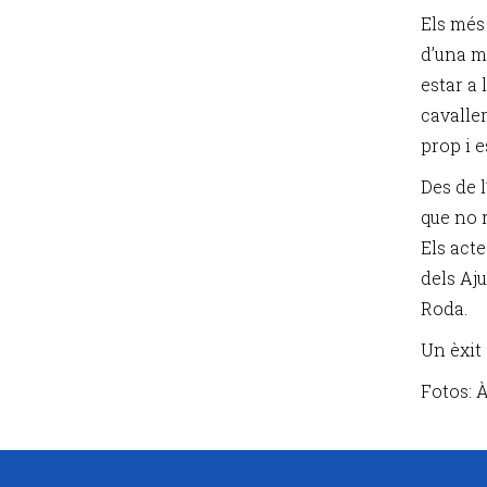
Els més
d’una m
estar a 
cavalle
prop i e
Des de l
que no 
Els act
dels Aj
Roda.
Un èxit 
Fotos: 