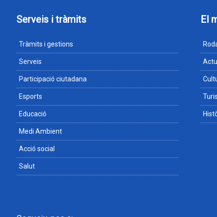
Serveis i tràmits
El 
Tràmits i gestions
Roda
Serveis
Actu
Participació ciutadana
Cult
Esports
Tur
Educació
Hist
Medi Ambient
Acció social
Salut