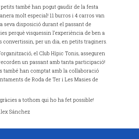
 petits també han pogut gaudir de la festa
anera molt especial! 11 burros i 4 carros van
la seva disposició durant el passant de
ries perquè visquessin l’experiència de ben a
s convertissin, per un dia, en petits traginers.
’organització, el Club Hípic Tonis, asseguren
recorden un passant amb tanta participació!
es també han comptat amb la col·laboració
untaments de Roda de Ter i Les Masies de
gràcies a tothom qui ho ha fet possible!
Àlex Sánchez