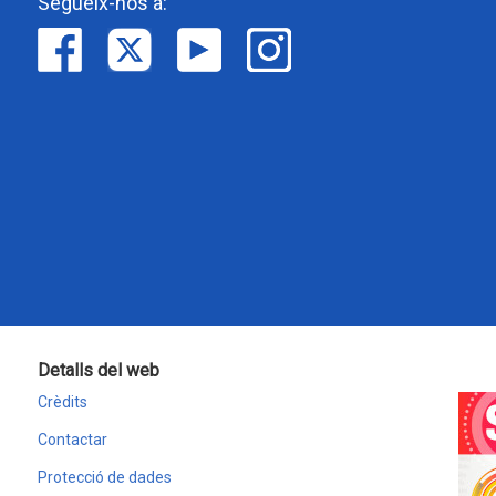
Segueix-nos a:
Detalls del web
Crèdits
Contactar
Protecció de dades