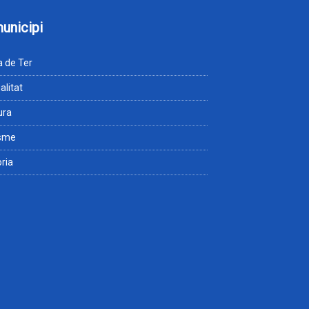
municipi
 de Ter
alitat
ura
isme
òria