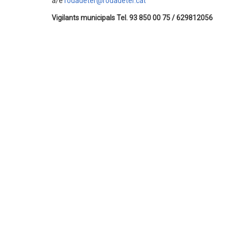
a/e
rodadeter@rodadeter.cat
Vigilants municipals Tel. 93 850 00 75 / 629812056