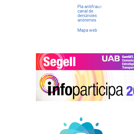
Pla antifrau i
canal de
denúncies
anònimes
Mapa web