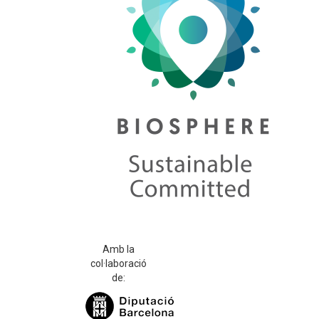
Amb la
col·laboració
de: