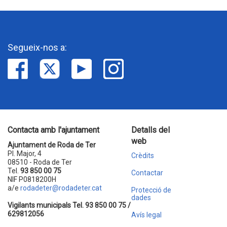
Segueix-nos a:
Contacta amb l'ajuntament
Detalls del
web
Ajuntament de Roda de Ter
Pl. Major, 4
Crèdits
08510 - Roda de Ter
Tel.
93 850 00 75
Contactar
NIF P0818200H
a/e
rodadeter@rodadeter.cat
Protecció de
dades
Vigilants municipals Tel. 93 850 00 75 /
629812056
Avís legal