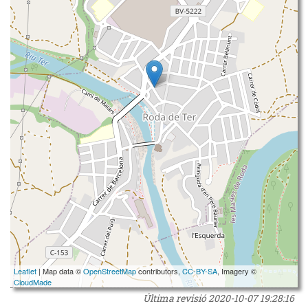
Leaflet
| Map data ©
OpenStreetMap
contributors,
CC-BY-SA
, Imagery ©
CloudMade
Última revisió
2020-10-07 19:28:16