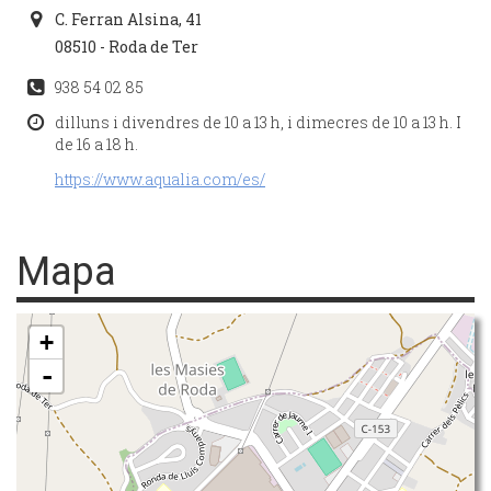
C. Ferran Alsina, 41
08510 - Roda de Ter
938 54 02 85
dilluns i divendres de 10 a 13 h, i dimecres de 10 a 13 h. I
de 16 a 18 h.
https://www.aqualia.com/es/
Mapa
+
-