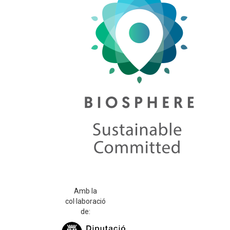
Amb la
col·laboració
de: