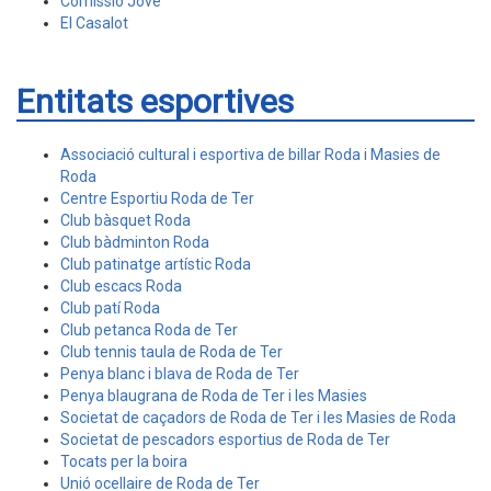
Comissió Jove
El Casalot
Entitats esportives
Associació cultural i esportiva de billar Roda i Masies de
Roda
Centre Esportiu Roda de Ter
Club bàsquet Roda
Club bàdminton Roda
Club patinatge artístic Roda
Club escacs Roda
Club patí Roda
Club petanca Roda de Ter
Club tennis taula de Roda de Ter
Penya blanc i blava de Roda de Ter
Penya blaugrana de Roda de Ter i les Masies
Societat de caçadors de Roda de Ter i les Masies de Roda
Societat de pescadors esportius de Roda de Ter
Tocats per la boira
Unió ocellaire de Roda de Ter