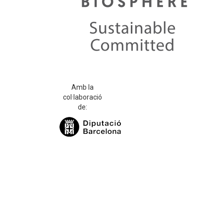
Amb la
col·laboració
de: