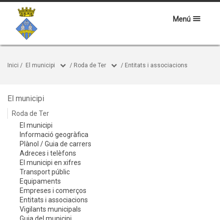
Menú
Inici
/
El municipi
/
Roda de Ter
/
Entitats i associacions
El municipi
Roda de Ter
El municipi
Informació geogràfica
Plànol / Guia de carrers
Adreces i telèfons
El municipi en xifres
Transport públic
Equipaments
Empreses i comerços
Entitats i associacions
Vigilants municipals
Guia del municipi