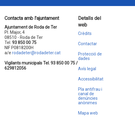
Contacta amb l'ajuntament
Detalls del
web
Ajuntament de Roda de Ter
Pl. Major, 4
Crèdits
08510 - Roda de Ter
Tel.
93 850 00 75
Contactar
NIF P0818200H
a/e
rodadeter@rodadeter.cat
Protecció de
dades
Vigilants municipals Tel. 93 850 00 75 /
629812056
Avís legal
Accessibilitat
Pla antifrau i
canal de
denúncies
anònimes
Mapa web