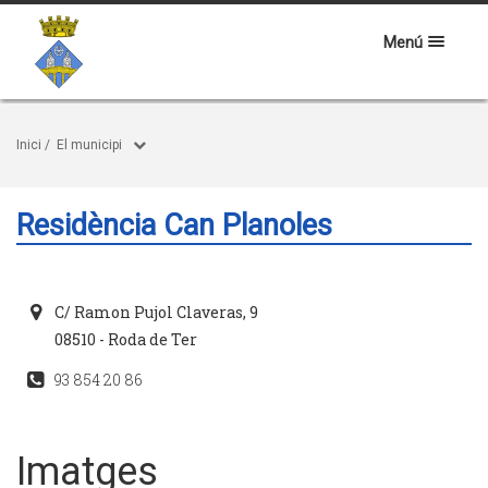
Menú
Inici
/
El municipi
Residència Can Planoles
C/ Ramon Pujol Claveras, 9
08510 - Roda de Ter
93 854 20 86
Imatges