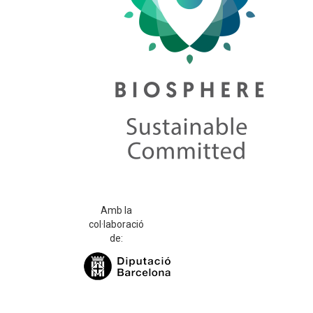
Amb la
col·laboració
de: