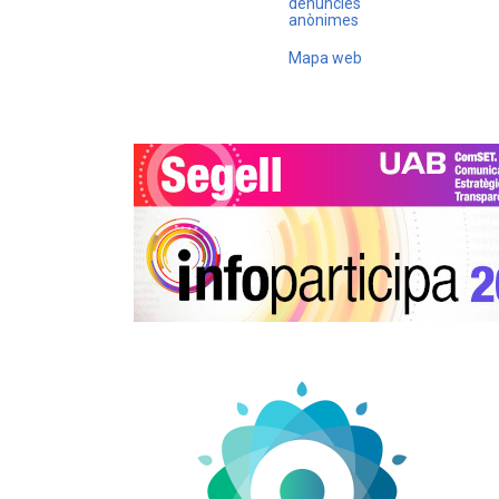
denúncies
anònimes
Mapa web