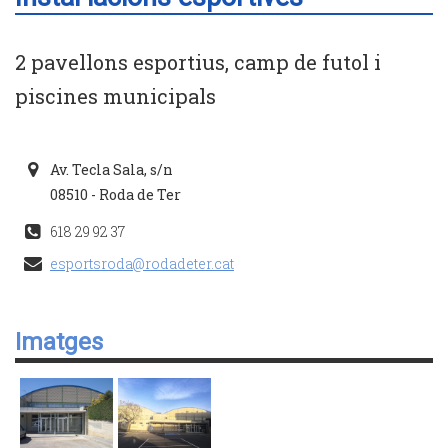
2 pavellons esportius, camp de futol i
piscines municipals
Av. Tecla Sala, s/n
08510 - Roda de Ter
618 29 92 37
esportsroda@rodadeter.cat
Imatges