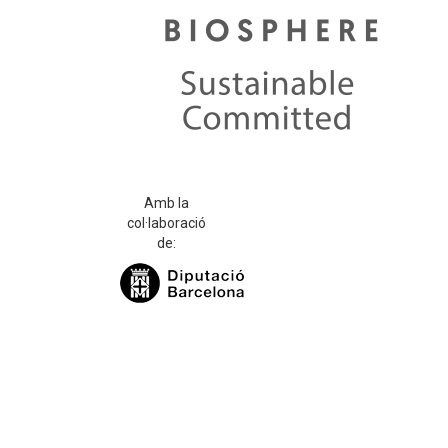
Amb la
col·laboració
de: