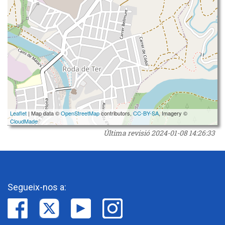
Leaflet
| Map data ©
OpenStreetMap
contributors,
CC-BY-SA
, Imagery ©
CloudMade
Última revisió
2024-01-08 14:26:33
Segueix-nos a: