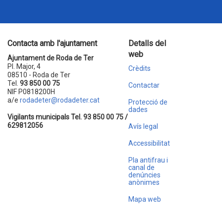
Contacta amb l'ajuntament
Detalls del
web
Ajuntament de Roda de Ter
Pl. Major, 4
Crèdits
08510 - Roda de Ter
Tel.
93 850 00 75
Contactar
NIF P0818200H
a/e
rodadeter@rodadeter.cat
Protecció de
dades
Vigilants municipals Tel. 93 850 00 75 /
629812056
Avís legal
Accessibilitat
Pla antifrau i
canal de
denúncies
anònimes
Mapa web