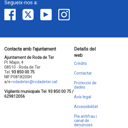
Segueix-nos a:
Contacta amb l'ajuntament
Detalls del
web
Ajuntament de Roda de Ter
Pl. Major, 4
Crèdits
08510 - Roda de Ter
Tel.
93 850 00 75
Contactar
NIF P0818200H
a/e
rodadeter@rodadeter.cat
Protecció de
dades
Vigilants municipals Tel. 93 850 00 75 /
629812056
Avís legal
Accessibilitat
Pla antifrau i
canal de
denúncies