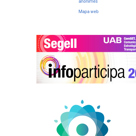
anònimes
Mapa web