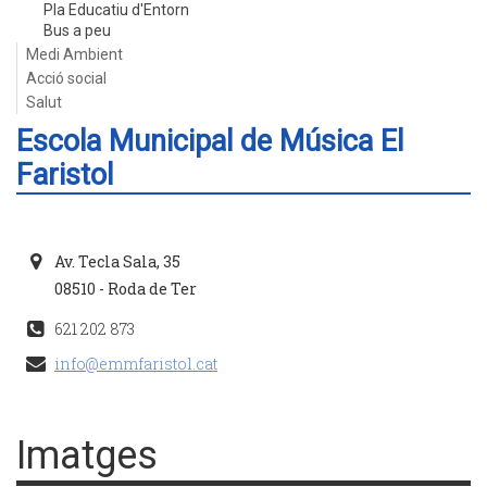
Pla Educatiu d'Entorn
Bus a peu
Medi Ambient
Acció social
Salut
Escola Municipal de Música El
Faristol
Av. Tecla Sala, 35
08510 - Roda de Ter
621 202 873
info@emmfaristol.cat
Imatges