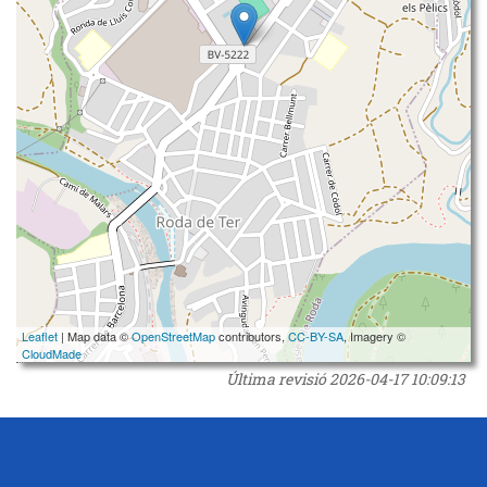
Leaflet
| Map data ©
OpenStreetMap
contributors,
CC-BY-SA
, Imagery ©
CloudMade
Última revisió
2026-04-17 10:09:13