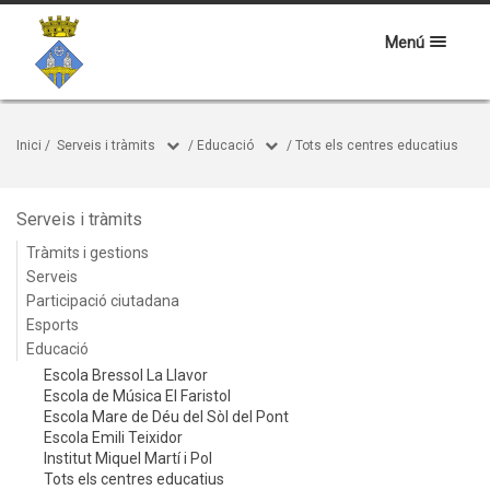
Menú
Inici
/
Serveis i tràmits
/
Educació
/
Tots els centres educatius
Serveis i tràmits
Tràmits i gestions
Serveis
Participació ciutadana
Esports
Educació
Escola Bressol La Llavor
Escola de Música El Faristol
Escola Mare de Déu del Sòl del Pont
Escola Emili Teixidor
Institut Miquel Martí i Pol
Tots els centres educatius