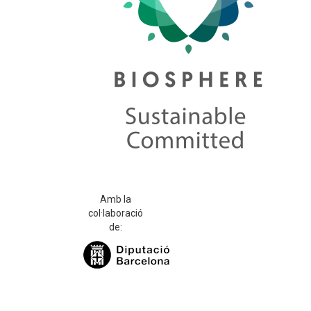
Amb la
col·laboració
de: