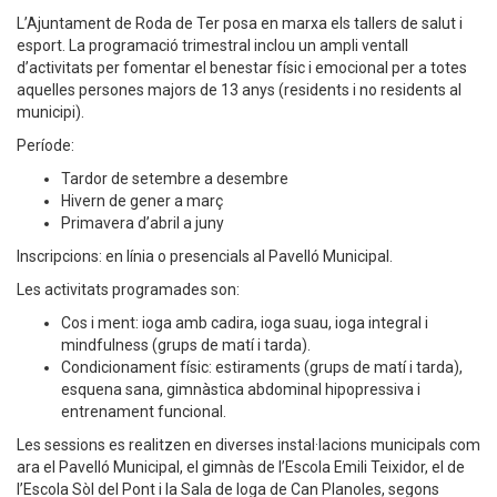
L’Ajuntament de Roda de Ter posa en marxa els tallers de salut i
esport. La programació trimestral inclou un ampli ventall
d’activitats per fomentar el benestar físic i emocional per a totes
aquelles persones majors de 13 anys (residents i no residents al
municipi).
Període:
Tardor de setembre a desembre
Hivern de gener a març
Primavera d’abril a juny
Inscripcions: en línia o presencials al Pavelló Municipal.
Les activitats programades son:
Cos i ment: ioga amb cadira, ioga suau, ioga integral i
mindfulness (grups de matí i tarda).
Condicionament físic: estiraments (grups de matí i tarda),
esquena sana, gimnàstica abdominal hipopressiva i
entrenament funcional.
Les sessions es realitzen en diverses instal·lacions municipals com
ara el Pavelló Municipal, el gimnàs de l’Escola Emili Teixidor, el de
l’Escola Sòl del Pont i la Sala de Ioga de Can Planoles, segons