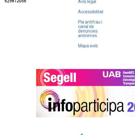
629812056
Avís legal
Accessibilitat
Pla antifrau i
canal de
denúncies
anònimes
Mapa web