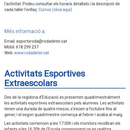
l’activitat. Podeu consultar els horaris detallats i la descripció de
cada taller l’enllaç:
Cursos (clica aquí)
Més informació a:
Email: esportsroda@rodadeter.cat
Mòbil: 618 299 237
Web:
www.rodadeter.cat
Activitats Esportives
Extraescolars
Des de la regidoria d’Educació es presenten quadrimestralment
les activitats esportives extraescolars pels alumnes. Les activitats
tenen una durada de quatre mesos, s’inicien a l’octubre fins al
gener, i el segon quadrimestre comença al febrer i acaba al maig.
Les activitats comencen a les 17.00h i els monitors recolliran els
infants a les 16.30h de l’Escola corresponent on es realitza