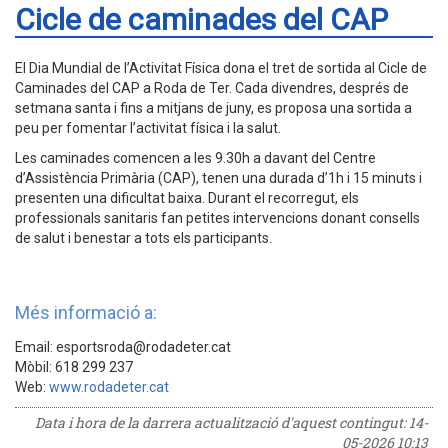
Cicle de caminades del CAP
El Dia Mundial de l’Activitat Física dona el tret de sortida al Cicle de
Caminades del CAP a Roda de Ter. Cada divendres, després de
setmana santa i fins a mitjans de juny, es proposa una sortida a
peu per fomentar l’activitat física i la salut.
Les caminades comencen a les 9.30h a davant del Centre
d’Assistència Primària (CAP), tenen una durada d’1h i 15 minuts i
presenten una dificultat baixa. Durant el recorregut, els
professionals sanitaris fan petites intervencions donant consells
de salut i benestar a tots els participants.
Més informació a:
Email: esportsroda@rodadeter.cat
Mòbil: 618 299 237
Web:
www.rodadeter.cat
Data i hora de la darrera actualització d'aquest contingut:
14-
05-2026 10:13