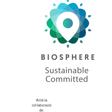
Amb la
col·laboració
de: