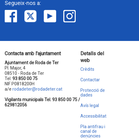
Segueix-nos a:
Contacta amb l'ajuntament
Detalls del
web
Ajuntament de Roda de Ter
Pl. Major, 4
Crèdits
08510 - Roda de Ter
Tel.
93 850 00 75
Contactar
NIF P0818200H
a/e
rodadeter@rodadeter.cat
Protecció de
dades
Vigilants municipals Tel. 93 850 00 75 /
629812056
Avís legal
Accessibilitat
Pla antifrau i
canal de
denúncies