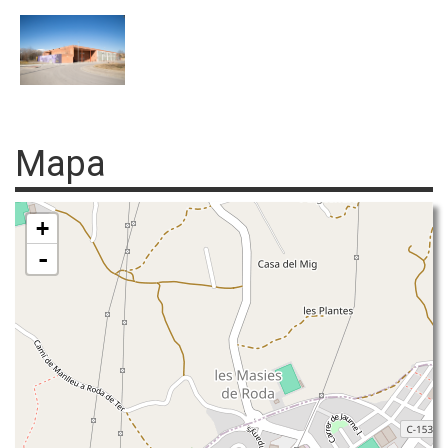
Mapa
+
-