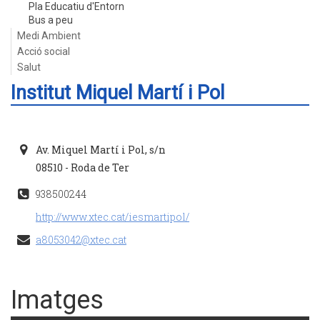
Pla Educatiu d'Entorn
Bus a peu
Medi Ambient
Acció social
Salut
Institut Miquel Martí i Pol
Av. Miquel Martí i Pol, s/n
08510 - Roda de Ter
938500244
http://www.xtec.cat/iesmartipol/
a8053042@xtec.cat
Imatges