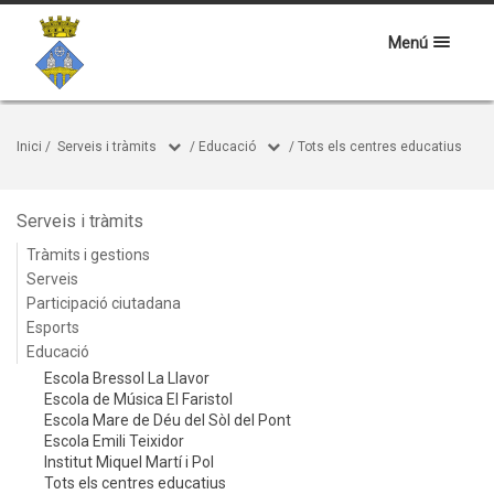
Menú
Inici
/
Serveis i tràmits
/
Educació
/
Tots els centres educatius
Serveis i tràmits
Tràmits i gestions
Serveis
Participació ciutadana
Esports
Educació
Escola Bressol La Llavor
Escola de Música El Faristol
Escola Mare de Déu del Sòl del Pont
Escola Emili Teixidor
Institut Miquel Martí i Pol
Tots els centres educatius