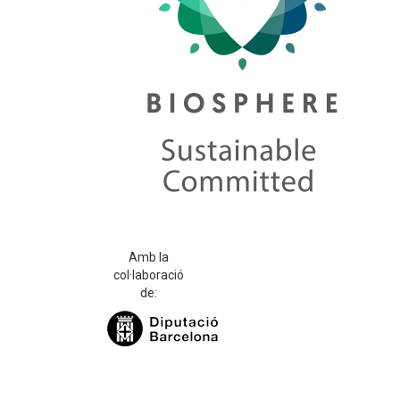
Amb la
col·laboració
de: