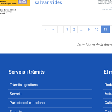
salvar vides
<
<<
1
2
...
9
10
11
Data i hora de la darr
Serveis i tràmits
El 
Tràmits i gestions
Roda
Serveis
Actu
Participació ciutadana
Cult
Esports
Tur