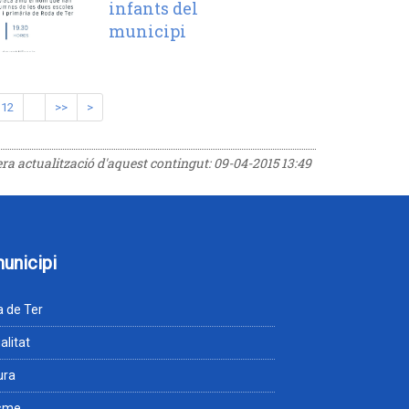
infants del
municipi
12
>>
>
era actualització d'aquest contingut:
09-04-2015 13:49
municipi
 de Ter
alitat
ura
isme