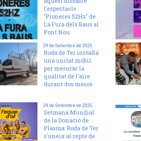
aquest dissabte
l'espectacle
"Pioneres 52Hz" de
La Fura dels Baus al
Pont Nou
29 de Setembre de 2025
Roda de Ter instal·la
una unitat mòbil
per mesurar la
qualitat de l'aire
durant dos mesos
29 de Setembre de 2025
Setmana Mundial
de la Donació de
Plasma: Roda de Ter
s'uneix al repte de