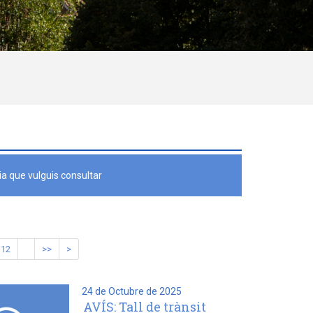
a que vulguis consultar
12
>>
>
24 de Octubre de 2025
AVÍS: Tall de trànsit