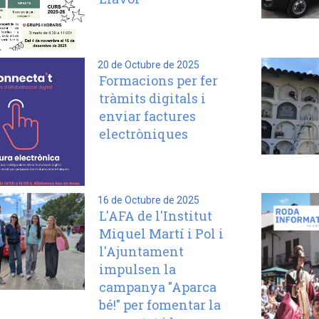
20 de Octubre de 2025
Formacions per fer
tràmits digitals i
enviar factures
electròniques
16 de Octubre de 2025
L'AFA de l'Institut
Miquel Martí i Pol i
l'Ajuntament
impulsen la
campanya "Aparca
bé!" per fomentar la