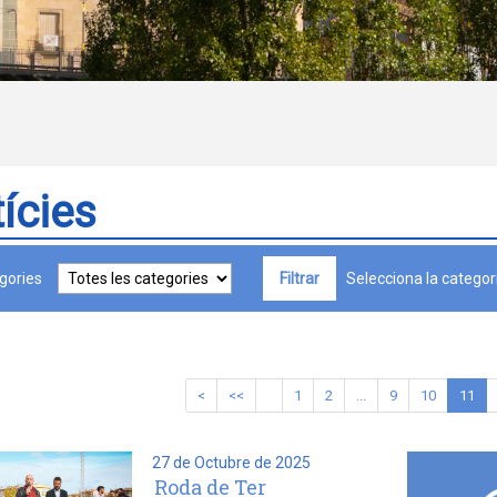
ícies
gories
Selecciona la categori
<
<<
1
2
...
9
10
11
27 de Octubre de 2025
Roda de Ter